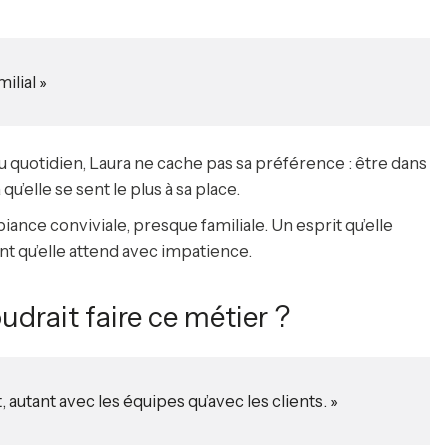
milial
»
u quotidien, Laura ne cache pas sa préférence : être dans
qu’elle se sent le plus à sa place.
ance conviviale, presque familiale. Un esprit qu’elle
t qu’elle attend avec impatience.
udrait faire ce métier ?
 autant avec les équipes qu’avec les clients. »