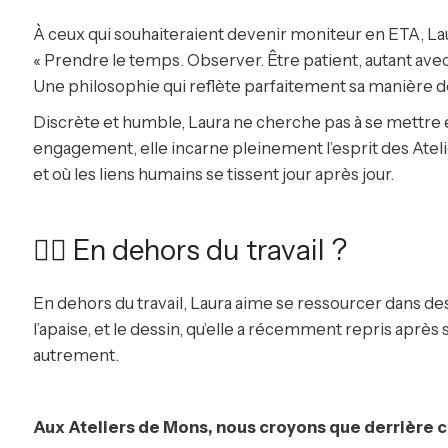
À ceux qui souhaiteraient devenir moniteur en ETA, Laur
« Prendre le temps. Observer. Être patient, autant avec 
Une philosophie qui reflète parfaitement sa manière de 
Discrète et humble, Laura ne cherche pas à se mettre e
engagement, elle incarne pleinement l’esprit des Atelie
et où les liens humains se tissent jour après jour.
🏊‍♂️ En dehors du travail ?
En dehors du travail, Laura aime se ressourcer dans des 
l’apaise, et le dessin, qu’elle a récemment repris après
autrement.
Aux Ateliers de Mons, nous croyons que derrière ch