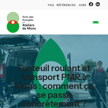
FAQ
RÉFÉRENCES
JOBS
Fauteuil roulant et
transport PMR à
Mons : comment ça
se passe
concrètement ?