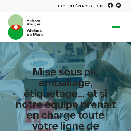
FAQ
RÉFÉRENCES
JOBS
Mise sous pli,
emballage,
étiquetage… et si
notre équipe prenait
en charge toute
votre ligne de