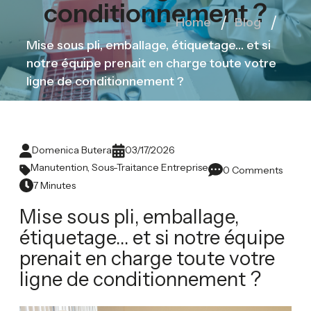
conditionnement ?
Home
Blog
Mise sous pli, emballage, étiquetage… et si
notre équipe prenait en charge toute votre
ligne de conditionnement ?
Domenica Butera
03/17/2026
Manutention
,
Sous-Traitance Entreprise
0 Comments
7 Minutes
Mise sous pli, emballage,
étiquetage… et si notre équipe
prenait en charge toute votre
ligne de conditionnement ?